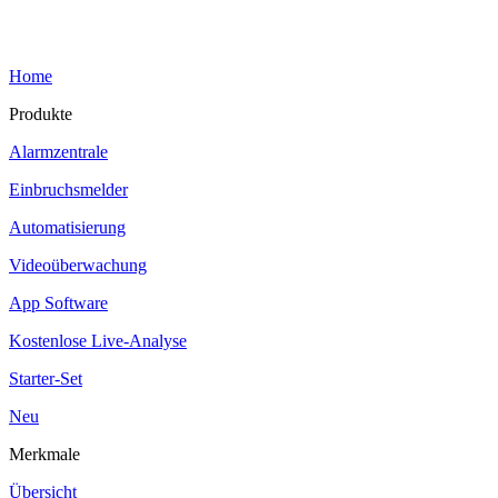
Notrufzentrale
Zugriffsrechte
Videoüberwachung
Automatisierung
Montage
App/Internet
Smartphone App
Internet/Intranet
Kabellose Technologie
Referenzen
Bewertungen
Familie
Büro